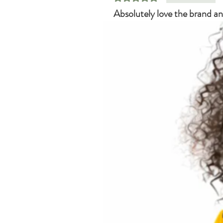
Absolutely love the brand an
Absolutely love the brand and the qu
¿Te resultó útil?
Sí