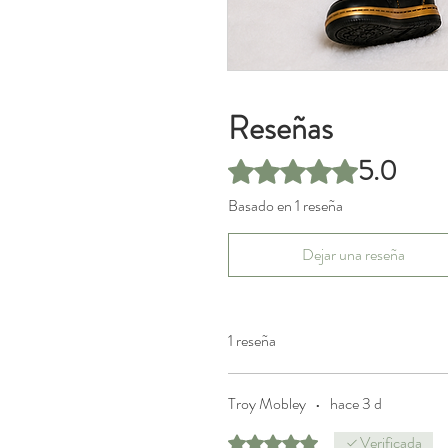
Reseñas
5.0
Obtuvo 5 de 5 estrellas.
Basado en 1 reseña
Dejar una reseña
1 reseña
Troy Mobley
•
hace 3 d
Verificada
Obtuvo 5 de 5 estrellas.