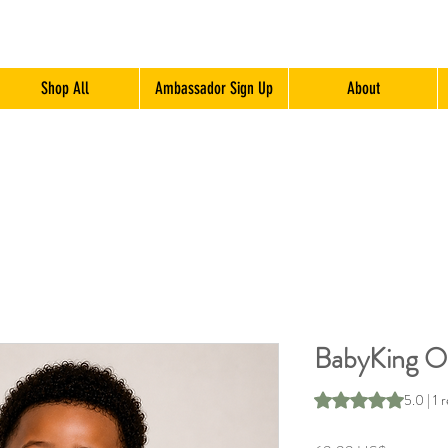
Shop All
Ambassador Sign Up
About
BabyKing On
Según 1 reseña, la 
5.0 | 1 