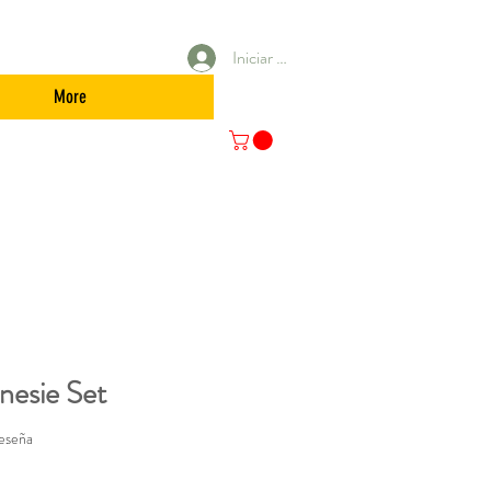
Iniciar sesión
More
esie Set
calificación es de 5.0 de 5 estrellas
reseña