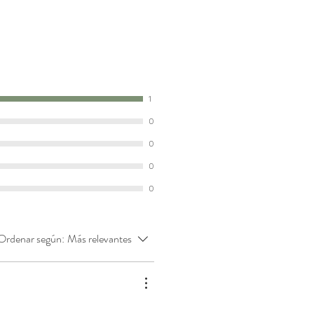
1
0
0
0
0
Ordenar según:
Más relevantes