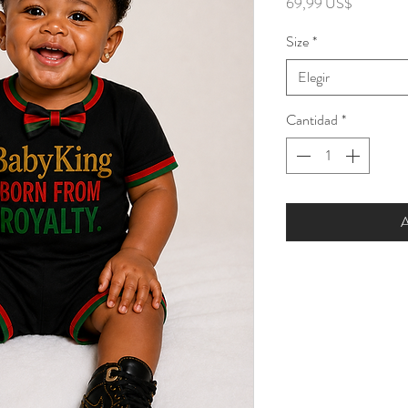
Precio
69,99 US$
Size
*
Elegir
Cantidad
*
A